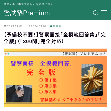
警察人事が本気であなたを合格に導く
警試塾Premium
MENU
2023.11.01
2024.03.09
合本版
お問い合わせフォーム
【予備校不要！】警察面接「全模範回答集」『完
全版』（「300問」完全対応）