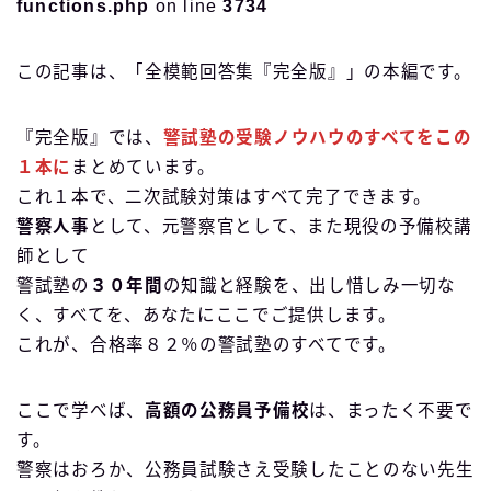
functions.php
on line
3734
この記事は、「全模範回答集『完全版』」の本編です。
『完全版』では、
警試塾の受験ノウハウのすべてをこの
１本に
まとめています。
これ１本で、二次試験対策はすべて完了できます。
警察人事
として、元警察官として、また現役の予備校講
師として
警試塾の
３０年間
の知識と経験を、出し惜しみ一切な
く、すべてを、あなたにここでご提供します。
これが、合格率８２％の警試塾のすべてです。
ここで学べば、
高額の公務員予備校
は、まったく不要で
す。
警察はおろか、公務員試験さえ受験したことのない先生