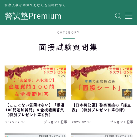
警察人事が本気であなたを合格に導く
警試塾Premium
MENU
CATEGORY
お問い合わせフォーム
面接試験質問集
【ここにない質問はない】「厳選
【日本初公開】警察面接の「採点
100問追加質問」＆全模範回答集
表」（特別プレゼント第①弾）
（特別プレゼント第⑤弾）
2025.02.26
プレゼント記事
2025.02.26
プレゼント記事