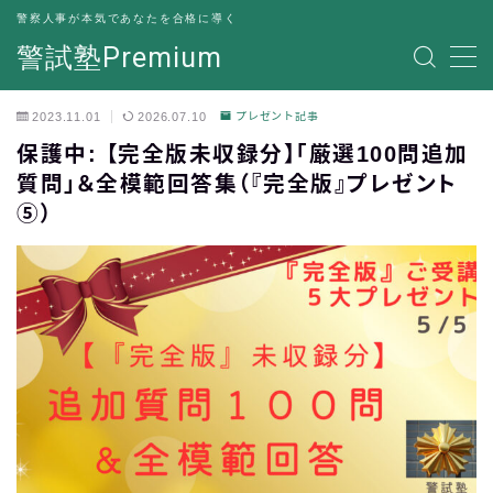
警察人事が本気であなたを合格に導く
警試塾Premium
MENU
2023.11.01
2026.07.10
プレゼント記事
お問い合わせフォーム
保護中: 【完全版未収録分】「厳選100問追加
質問」＆全模範回答集（『完全版』プレゼント
⑤）