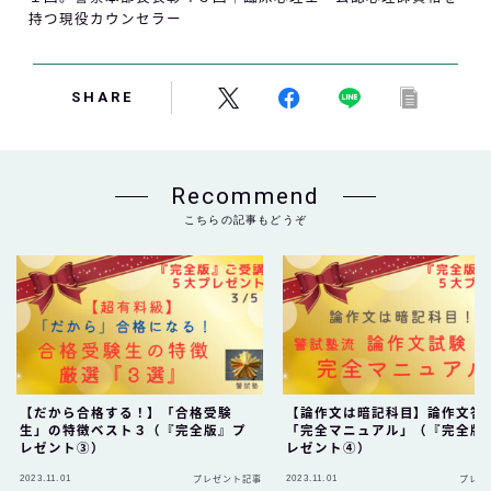
持つ現役カウンセラー
SHARE
Recommend
こちらの記事もどうぞ
【だから合格する！】「合格受験
【論作文は暗記科目】論作文答
生」の特徴ベスト３（『完全版』プ
「完全マニュアル」（『完全版
レゼント③）
レゼント④）
2023.11.01
2023.11.01
プレゼント記事
プレゼ